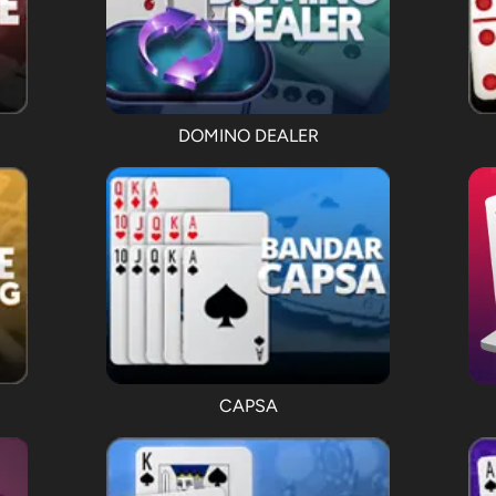
DOMINO DEALER
CAPSA