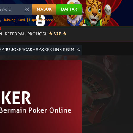
MASUK
DAFTAR
 Hubungi Kami
|
Lupa Password?
N
REFERRAL
PROMOSI
KERCASH!! AKSES LINK RESMI KAMI kartupokerauto.us, kartupoke