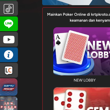
Mainkan Poker Online di krtpkroto.o
keamanan dan kenyaman
NEW LOBBY