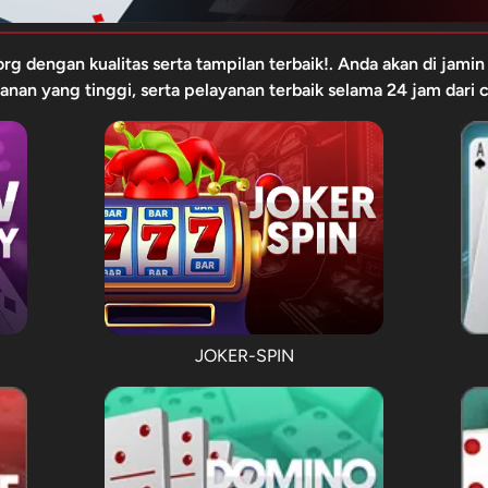
rg dengan kualitas serta tampilan terbaik!. Anda akan di jami
an yang tinggi, serta pelayanan terbaik selama 24 jam dari c
JOKER-SPIN