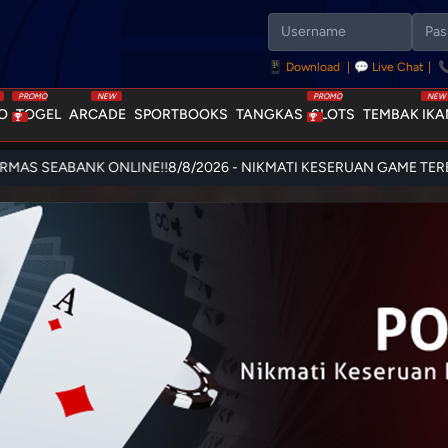
📱 Download
|
💬 Live Chat
|

PROMO
NEW
PROMO
NEW
NO
TOGEL
ARCADE
SPORTBOOKS
TANGKAS
SLOTS
TEMBAK IKA
SEABANK ONLINE!!
8/8/2026 - NIKMATI KESERUAN GAME TERBARU JO